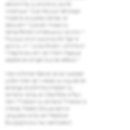
pétrochimie, ou encore du soufre 
volcanique ? Quel rôle joue l’œnologie 
moderne, et quelles craintes  en 
découlent ? Quel est l’impact du 
réchauffement climatique sur ce choix ? 
Pourquoi dit-on que le soufre “fige” le 
goût du vin ? Le soufre est-il, comme on 
l’imagine souvent, cet intrant magique 
capable de corriger tous les défauts ?
Merci à Romain Becker (et son podcast 
Le Bon Grain de l’Ivresse) qui a guidé cet 
échange, et à Emma Amsellem du 
domaine Vernay en Côte-Rôtie, à Paul-
Henri Thillardon du domaine Thillardon à 
Chénas, Frédéric Brouca dans le 
Languedoc et Sylvain Pataille en 
Bourgogne pour leur participation.